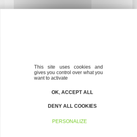
Une équipe à votre service
Contactez-nous !
Cliquez ici
This site uses cookies and
gives you control over what you
want to activate
Créateurs
Trouvez à qui vous adresser
OK, ACCEPT ALL
Créateurs, repreneurs, vos interlocuteurs en
DENY ALL COOKIES
région.
PERSONALIZE
En savoir plus