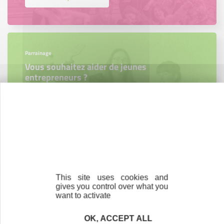
Parrainage
Vous souhaitez aider de jeunes
entrepreneurs ?
Devenez parrain ou marraine
Bénévolat
Vous souhaitez vous engager au service des
This site uses cookies and
entrepreneurs ?
gives you control over what you
want to activate
Devenez bénévole
OK, ACCEPT ALL