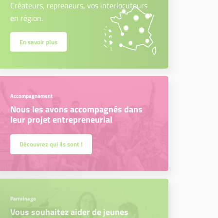
Créateurs, repreneurs, vos interlocuteurs
en région.
En savoir plus
Accompagnement
Nous les avons accompagnés dans
leur projet entrepreneurial
Découvrez qui ils sont !
Parrainage
Vous souhaitez aider de jeunes