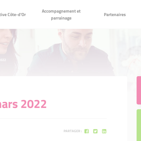
Accompagnement et
Accompagnement et
r
Partenaires
ative Côte-d'Or
Partenaires
parrainage
parrainage
lés 2025
étapes
2022
ne demande en 3 étapes
 sommes
ux créateurs
de proximité
 d'honneur
nce
mars 2022
 aides financières
s bénévoles
 à votre service
PARTAGER :