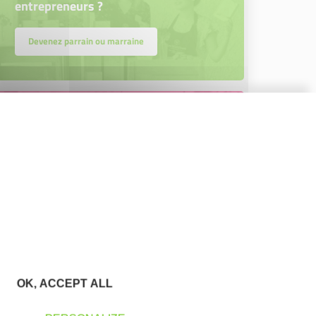
entrepreneurs ?
Devenez parrain ou marraine
Bénévolat
Vous souhaitez vous engager au
service des entrepreneurs ?
Devenez bénévole
OK, ACCEPT ALL