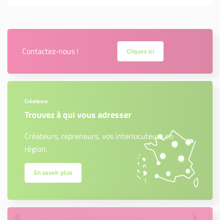
Contactez-nous !
Cliquez ici
Créateurs
Trouvez à qui vous adresser
Créateurs, repreneurs, vos interlocuteurs en
région.
En savoir plus