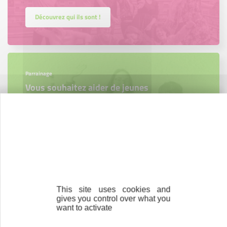
Découvrez qui ils sont !
Parrainage
Vous souhaitez aider de jeunes
entrepreneurs ?
Devenez parrain ou marraine
Bénévolat
This site uses cookies and
Vous souhaitez vous engager au service des
gives you control over what you
entrepreneurs ?
want to activate