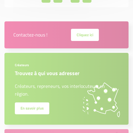
Contactez-nous !
Cliquez ici
Créateurs
Trouvez à qui vous adresser
Créateurs, repreneurs, vos interlocuteurs en
région.
En savoir plus